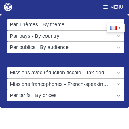
Aller
MENU
au
contenu
17
Par Thèmes - By theme
▼
results
50
Par pays - By country
available
results
3
Par publics - By audience
available
results
available
1
Missions avec réduction fiscale - Tax-deductible missions
result
1
Missions francophones - French-speaking missions
available
result
6
Par tarifs - By prices
available
results
available