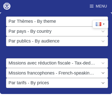
Aller
MENU
au
contenu
17
Par Thèmes - By theme
▼
results
50
Par pays - By country
available
results
3
Par publics - By audience
available
results
available
1
Missions avec réduction fiscale - Tax-deductible missions
result
1
Missions francophones - French-speaking missions
available
result
6
Par tarifs - By prices
available
results
available