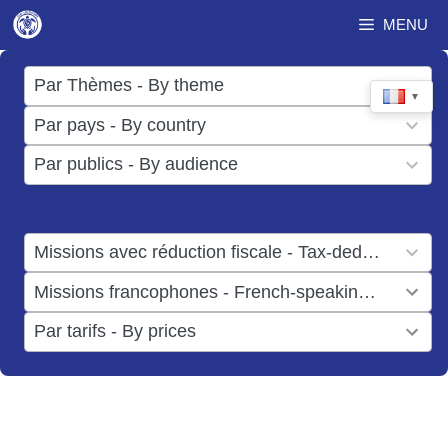
Aller
MENU
au
contenu
17
Par Thèmes - By theme
▼
results
50
Par pays - By country
available
results
3
Par publics - By audience
available
results
available
1
Missions avec réduction fiscale - Tax-deductible missions
result
1
Missions francophones - French-speaking missions
available
result
6
Par tarifs - By prices
available
results
available