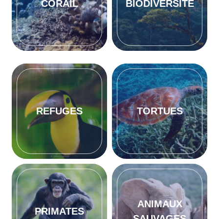
CORAIL
BIODIVERSITÉ
REFUGES
TORTUES
ANIMAUX
PRIMATES
SAUVAGES