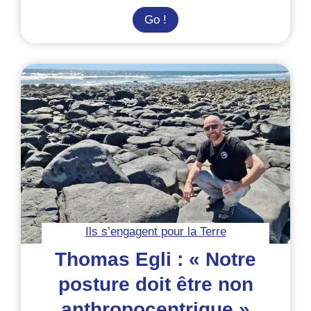
Voyage
Go !
bas
carbone et
écovolontariat :
comment
éviter
l’avion ?
Ils s’engagent pour la Terre
Thomas Egli : « Notre
posture doit être non
anthropocentrique »