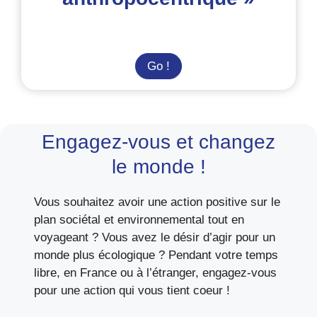
Thomas
Go !
Egli
:
« Notre
posture
Engagez-vous et changez
doit
le monde !
être
non
Vous souhaitez avoir une action positive sur le
anthropocentrique »
plan sociétal et environnemental tout en
voyageant ? Vous avez le désir d’agir pour un
monde plus écologique ? Pendant votre temps
libre, en France ou à l’étranger, engagez-vous
pour une action qui vous tient coeur !