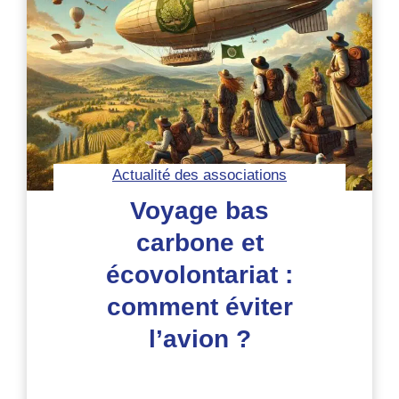
sur
la
niche
écologique
des
humains
Actualité des associations
Voyage bas
carbone et
écovolontariat :
comment éviter
l’avion ?