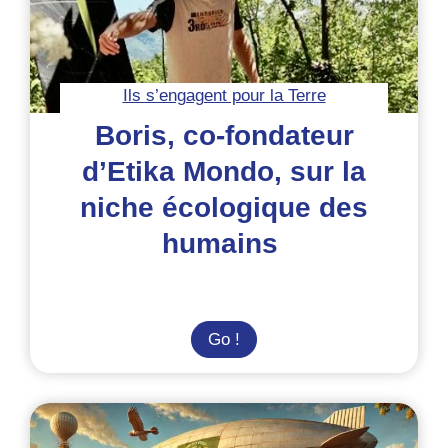
Ils s’engagent pour la Terre
Boris, co-fondateur
d’Etika Mondo, sur la
niche écologique des
humains
Boris,
Go !
co-
fondateur
d’Etika
Mondo,