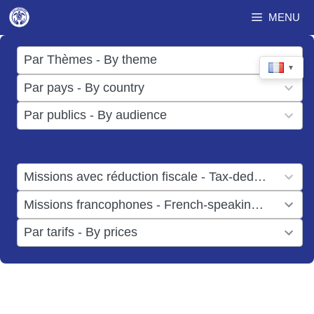
Aller
MENU
au
contenu
17
Par Thèmes - By theme
▼
results
50
Par pays - By country
available
results
3
Par publics - By audience
available
results
available
1
Missions avec réduction fiscale - Tax-deductible missions
result
1
Missions francophones - French-speaking missions
available
result
6
Par tarifs - By prices
available
results
available