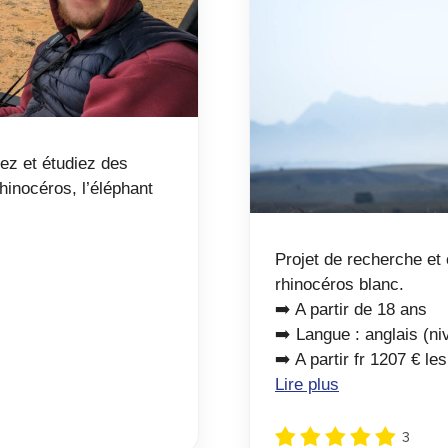
ez et étudiez des
inocéros, l’éléphant
Projet de recherche et
rhinocéros blanc.
➡️ A partir de 18 ans
➡️ Langue : anglais (n
➡️ A partir fr 1207 € l
Lire plus
3