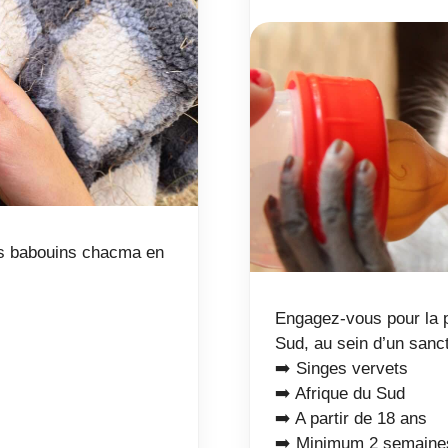
es babouins chacma en
Engagez-vous pour la p
Sud, au sein d’un sanct
➡️ Singes vervets
➡️ Afrique du Sud
➡️ A partir de 18 ans
➡️ Minimum 2 semaine