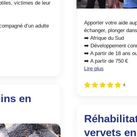
tiles, victimes de leur
Apporter votre aide au
ccompagné d’un adulte
échanger, plonger dans 
➡️ Afrique du Sud
➡️ Développement con
➡️ A partir de 18 ans o
➡️ A partir de 750 €
Lire plus
4
ins en
Réhabilita
vervets en