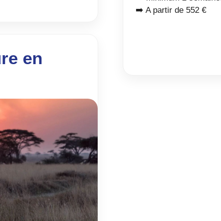
➡️ A partir de 552 €
re en