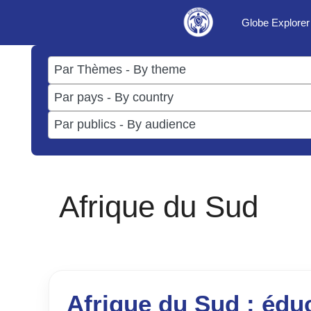
Aller
Globe Explorer
au
contenu
17
results
50
available
results
3
available
results
available
Afrique du Sud
Afrique du Sud : édu