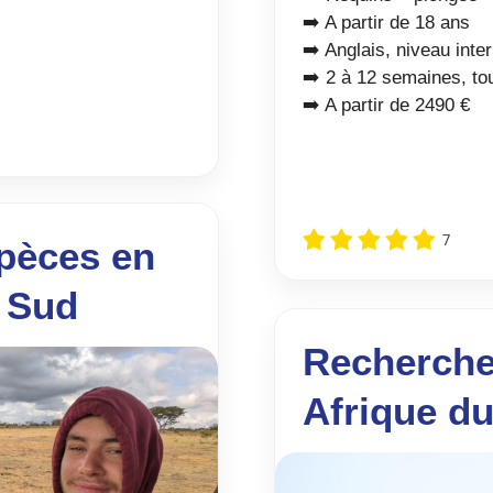
➡️ A partir de 18 ans
➡️ Anglais, niveau inte
➡️ 2 à 12 semaines, to
➡️ A partir de 2490 €
7
pèces en
 Sud
Recherche
Afrique d