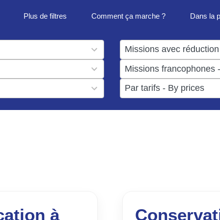
Plus de filtres
Comment ça marche ?
Dans la 
1
result
1
available
result
6
available
results
available
cation à
Conservat