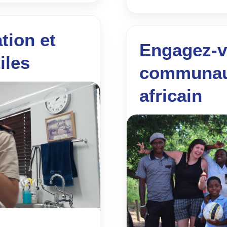
tion et
Engagez-v
iles
communaut
africain