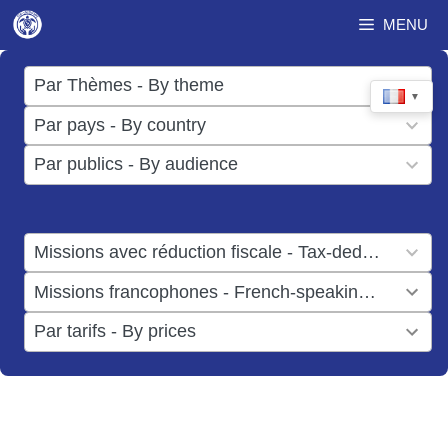
Aller
MENU
au
contenu
17
Par Thèmes - By theme
▼
results
50
Par pays - By country
available
results
3
Par publics - By audience
available
results
available
1
Missions avec réduction fiscale - Tax-deductible missions
result
1
Missions francophones - French-speaking missions
available
result
6
Par tarifs - By prices
available
results
available