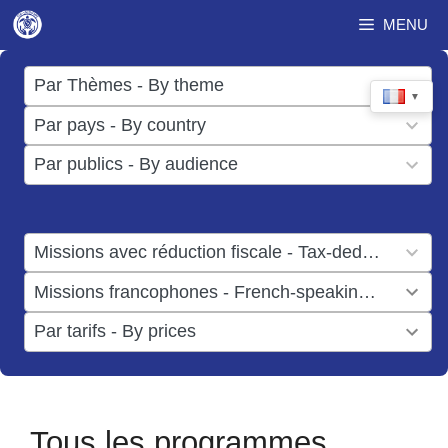
Aller
MENU
au
contenu
17
Par Thèmes - By theme
▼
results
50
Par pays - By country
available
results
3
Par publics - By audience
available
results
available
1
Missions avec réduction fiscale - Tax-deductible missions
result
1
Missions francophones - French-speaking missions
available
result
6
Par tarifs - By prices
available
results
available
Tous les programmes