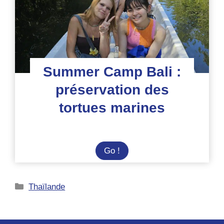
régénération
de
la
biodiversité
Summer Camp Bali :
préservation des
tortues marines
Summer
Go !
Camp
Bali
Catégories
Thaïlande
:
préservation
des