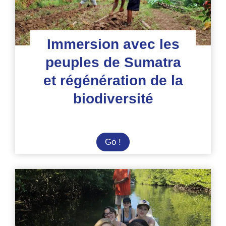
parc Gunung
Leuser
Immersion avec les
peuples de Sumatra
et régénération de la
biodiversité
Immersion
Go !
avec
les
peuples
de
Sumatra
et