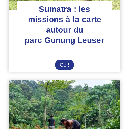
Sumatra : les
missions à la carte
autour du
parc Gunung Leuser
Sumatra
Go !
:
les
missions
à
la
carte
autour
du