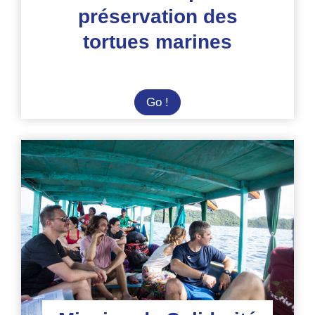
préservation des
tortues marines
Summer
Go !
Camp
Bali
:
préservation
des
tortues
marines