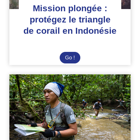
Mission plongée :
protégez le triangle
de corail en Indonésie
Mission
Go !
plongée
:
protégez
le
triangle
de
corail
en
Indonésie