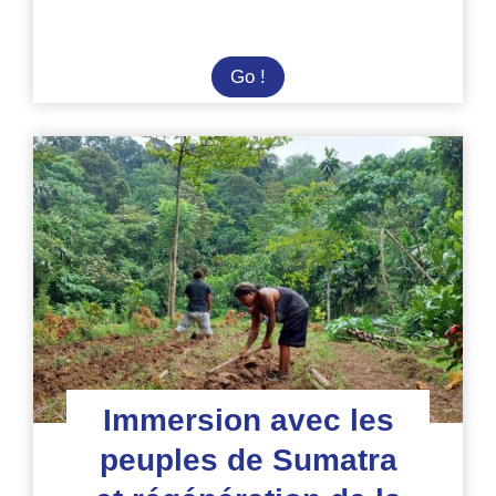
Sumatra
Go !
:
les
missions
à
la
carte
autour
du
parc Gunung
Leuser
Immersion avec les
peuples de Sumatra