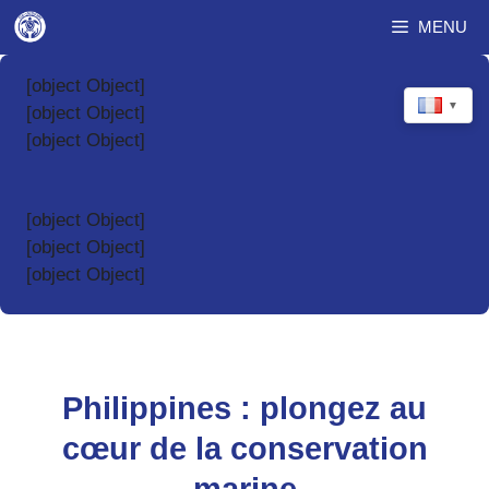
Aller
MENU
au
contenu
[object Object]
▼
[object Object]
[object Object]
[object Object]
[object Object]
[object Object]
Philippines : plongez au
cœur de la conservation