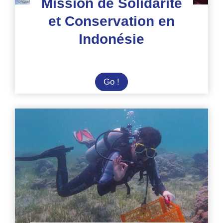
Mission de Solidarité
et Conservation en
Indonésie
Mission
Go !
de
Solidarité
et
Conservation
en
Indonésie