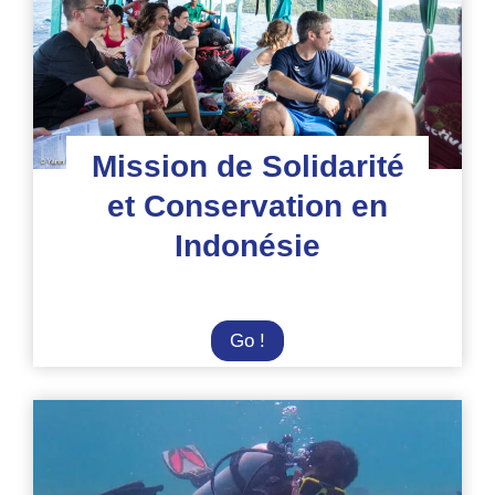
régénération
de
la
biodiversité
Mission de Solidarité
et Conservation en
Indonésie
Mission
Go !
de
Solidarité
et
Conservation
en