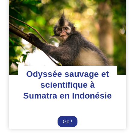
l’île
de
Sulawesi
en
Indonésie
!
Odyssée sauvage et
scientifique à
Sumatra en Indonésie
Odyssée
Go !
sauvage