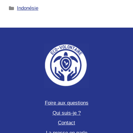
et
Catégories
Indonésie
scientifique
à
Sumatra
en
Indonésie
Foire aux questions
Qui suis-je ?
Contact
La presse en parle