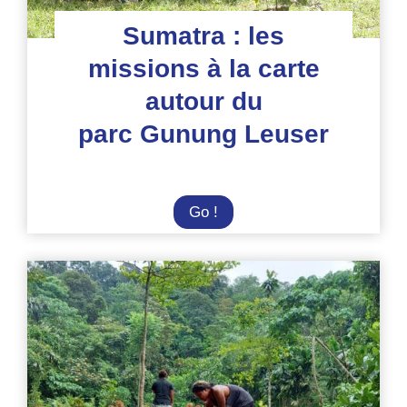
Sumatra : les
missions à la carte
autour du
parc Gunung Leuser
Sumatra
Go !
:
les
missions
à
la
carte
autour
du