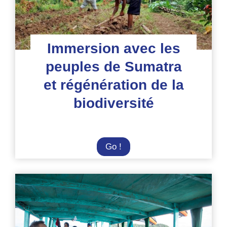
parc Gunung
Leuser
Immersion avec les
peuples de Sumatra
et régénération de la
biodiversité
Immersion
Go !
avec
les
peuples
de
Sumatra
et