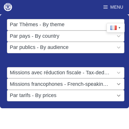
Aller
MENU
au
contenu
17
Par Thèmes - By theme
▼
results
50
Par pays - By country
available
results
3
Par publics - By audience
available
results
available
1
Missions avec réduction fiscale - Tax-deductible missions
result
1
Missions francophones - French-speaking missions
available
result
6
Par tarifs - By prices
available
results
available