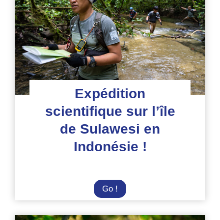
triangle
de
corail
en
Indonésie
Expédition
scientifique sur l’île
de Sulawesi en
Indonésie !
Expédition
Go !
scientifique
sur