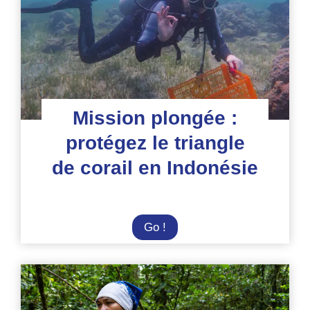
Indonésie
Mission plongée :
protégez le triangle
de corail en Indonésie
Mission
Go !
plongée
:
protégez
le