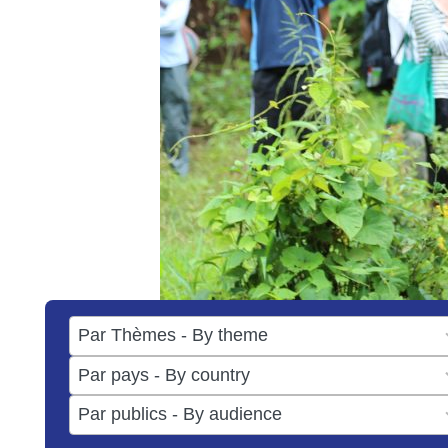
17
results
50
available
results
3
available
results