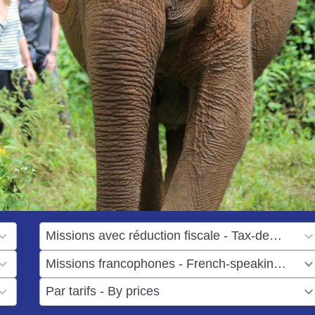
1
result
1
available
result
6
available
results