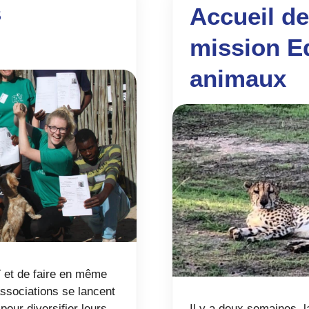
s
Accueil de
mission Ed
animaux
T et de faire en même
ssociations se lancent
our diversifier leurs
Il y a deux semaines, 