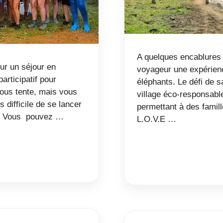
A quelques encablures 
ur un séjour en
voyageur une expérienc
rticipatif pour
éléphants. Le défi de s
 vous tente, mais vous
village éco-responsable
s difficile de se lancer
permettant à des famill
on. Vous pouvez …
L.O.V.E …