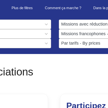
Plus de filtres
Comment ça marche ?
Dans la 
1
result
1
available
result
6
available
results
available
ciations
Participez