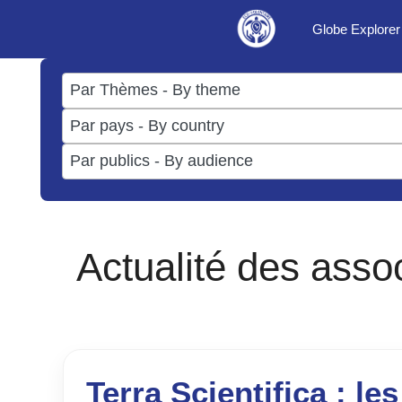
Aller
Globe Explorer
au
contenu
17
results
50
available
results
3
available
results
available
Actualité des asso
Terra Scientifica : les