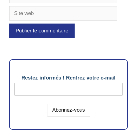
Site
web
Restez informés ! Rentrez votre e-mail