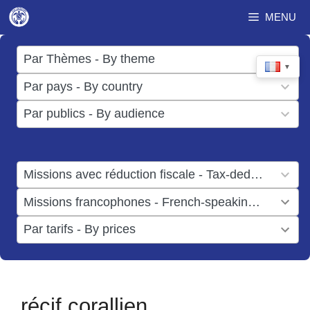
Aller
MENU
au
contenu
17
Par Thèmes - By theme
▼
results
50
Par pays - By country
available
results
3
Par publics - By audience
available
results
available
1
Missions avec réduction fiscale - Tax-deductible missions
result
1
Missions francophones - French-speaking missions
available
result
6
Par tarifs - By prices
available
results
available
récif corallien