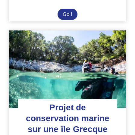
Conservation
Go !
des
requins
en
Afrique
du
Sud
Projet de
conservation marine
sur une île Grecque