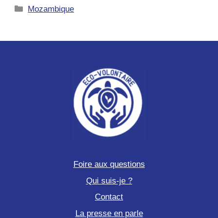
Catégories
Mozambique
au
cœur
de
la
conservation
marine
Foire aux questions
Qui suis-je ?
Contact
La presse en parle