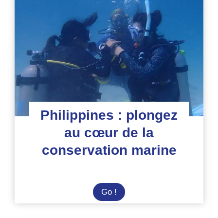
du
Gouf
de
Capbreton
Philippines : plongez
au cœur de la
conservation marine
Philippines
Go !
:
plongez