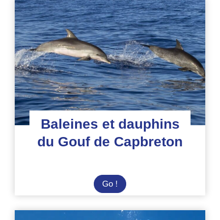
dauphins
en
Italie
Baleines et dauphins
du Gouf de Capbreton
Baleines
Go !
et
dauphins