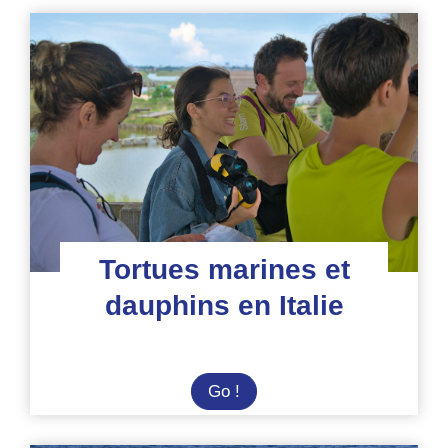
Tortues marines et
dauphins en Italie
Tortues
Go !
marines
et