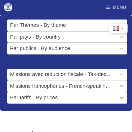
Aller
MENU
au
contenu
17
Par Thèmes - By theme
▼
results
50
Par pays - By country
available
results
3
Par publics - By audience
available
results
available
1
Missions avec réduction fiscale - Tax-deductible missions
result
1
Missions francophones - French-speaking missions
available
result
6
Par tarifs - By prices
available
results
available