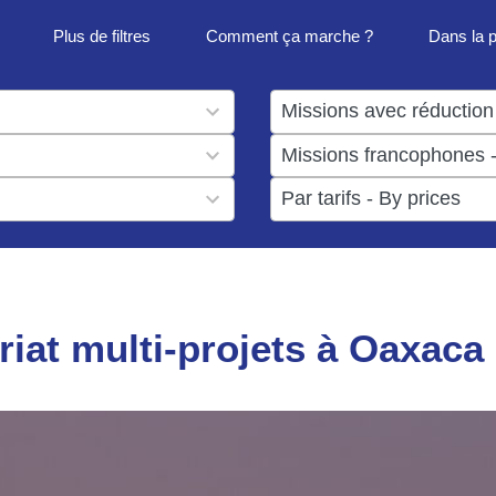
Plus de filtres
Comment ça marche ?
Dans la 
1
result
1
available
result
6
available
results
available
riat multi-projets à Oaxaca