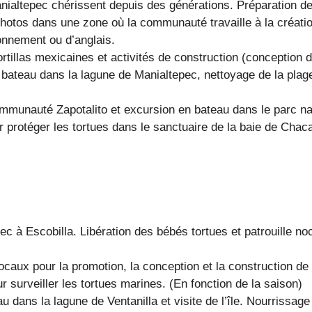
altepec chérissent depuis des générations. Préparation des
hotos dans une zone où la communauté travaille à la créatio
ronnement ou d’anglais.
tortillas mexicaines et activités de construction (conception 
 bateau dans la lagune de Manialtepec, nettoyage de la plage
 communauté Zapotalito et excursion en bateau dans le parc n
ur protéger les tortues dans le sanctuaire de la baie de Ch
ec à Escobilla. Libération des bébés tortues et patrouille no
ocaux pour la promotion, la conception et la construction de
r surveiller les tortues marines. (En fonction de la saison)
u dans la lagune de Ventanilla et visite de l’île. Nourrissage