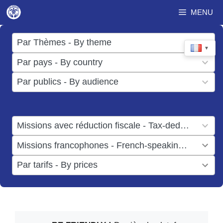
Aller
MENU
au
contenu
17
Par Thèmes - By theme
▼
results
50
Par pays - By country
available
results
3
Par publics - By audience
available
results
available
1
Missions avec réduction fiscale - Tax-deductible missions
result
1
Missions francophones - French-speaking missions
available
result
6
Par tarifs - By prices
available
results
available