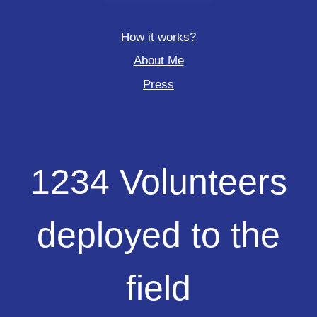
How it works?
About Me
Press
1234
1234 Volunteers
Volunteers
deployed
to
deployed to the
the
field
field