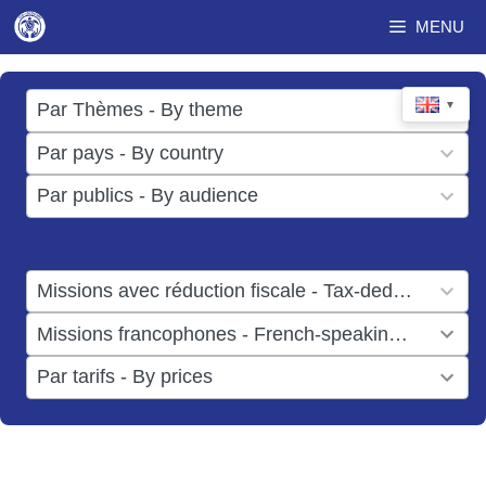
Skip
MENU
to
content
17
▼
Par Thèmes - By theme
results
49
Par pays - By country
available
results
3
Par publics - By audience
available
results
available
1
Missions avec réduction fiscale - Tax-deductible missions
result
1
Missions francophones - French-speaking missions
available
result
6
Par tarifs - By prices
available
results
available