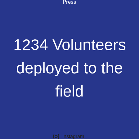
Press
1234
1234 Volunteers
Volunteers
deployed
to
deployed to the
the
field
field
Instagram