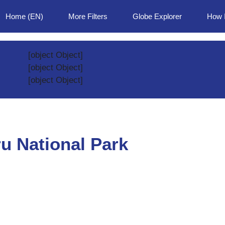
Home (EN)
More Filters
Globe Explorer
How 
[object Object]
[object Object]
[object Object]
u National Park