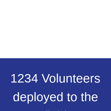
1234
1234 Volunteers
Volunteers
deployed
to
deployed to the
the
field