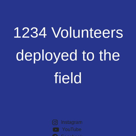
1234
1234 Volunteers
Volunteers
deployed
to
deployed to the
the
field
field
Instagram
YouTube