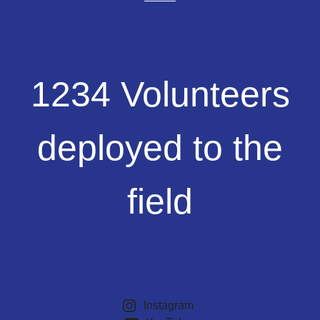
1234
1234 Volunteers
Volunteers
deployed
to
deployed to the
the
field
field
Instagram