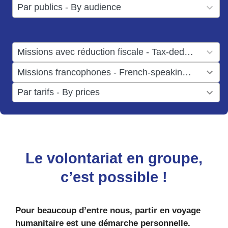
3
Par publics - By audience
available
results
available
1
Missions avec réduction fiscale - Tax-deductible missions
result
1
Missions francophones - French-speaking missions
available
result
6
Par tarifs - By prices
available
results
available
Le volontariat en groupe,
c’est possible !
Pour beaucoup d’entre nous, partir en voyage
humanitaire est une démarche personnelle.