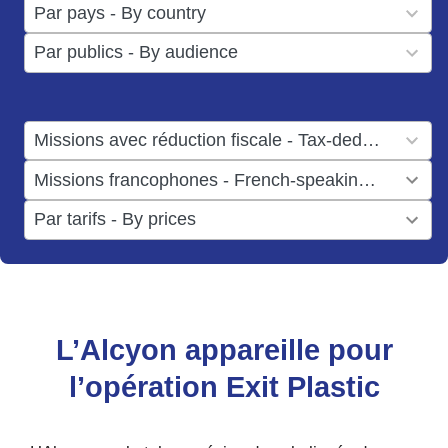
50
Par pays - By country
available
results
3
Par publics - By audience
available
results
available
1
Missions avec réduction fiscale - Tax-deductible missions
result
1
Missions francophones - French-speaking missions
available
result
6
Par tarifs - By prices
available
results
available
L’Alcyon appareille pour
l’opération Exit Plastic