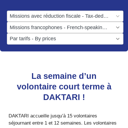
available
1
Missions avec réduction fiscale - Tax-deductible missions
result
1
Missions francophones - French-speaking missions
available
result
6
Par tarifs - By prices
available
results
available
La semaine d’un
volontaire court terme à
DAKTARI !
DAKTARI accueille jusqu’à 15 volontaires
séjournant entre 1 et 12 semaines. Les volontaires