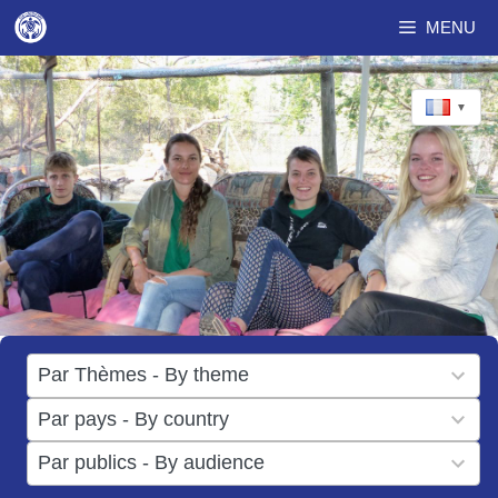
Aller
MENU
au
contenu
▼
17
Par Thèmes - By theme
results
50
Par pays - By country
available
results
3
Par publics - By audience
available
results