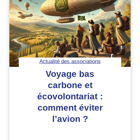
sur
la
niche
écologique
des
humains
Actualité des associations
Voyage bas
carbone et
écovolontariat :
comment éviter
l’avion ?