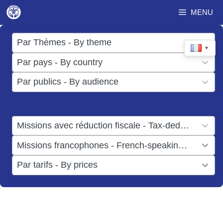
Aller
MENU
au
contenu
17
Par Thèmes - By theme
▼
results
50
Par pays - By country
available
results
3
Par publics - By audience
available
results
available
1
Missions avec réduction fiscale - Tax-deductible missions
result
1
Missions francophones - French-speaking missions
available
result
6
Par tarifs - By prices
available
results
available