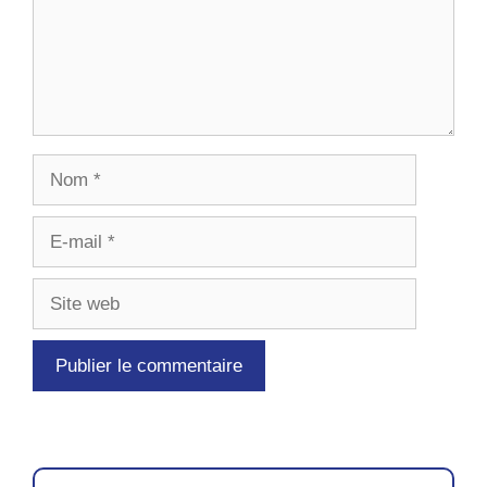
Nom
E-
mail
Site
web