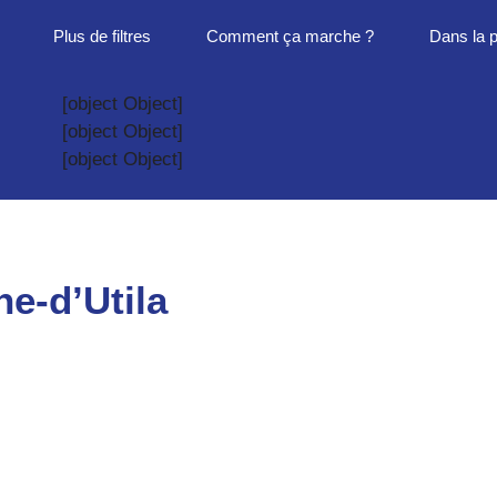
Plus de filtres
Comment ça marche ?
Dans la 
[object Object]
[object Object]
[object Object]
ne-d’Utila