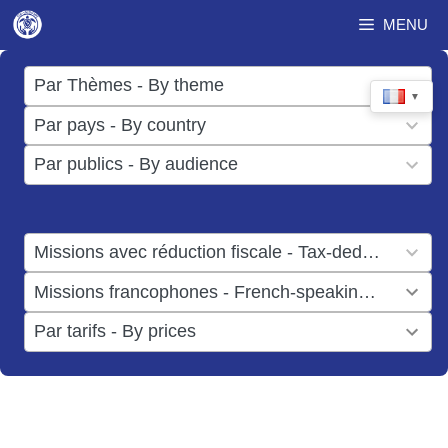
Aller
MENU
au
contenu
17
Par Thèmes - By theme
▼
results
50
Par pays - By country
available
results
3
Par publics - By audience
available
results
available
1
Missions avec réduction fiscale - Tax-deductible missions
result
1
Missions francophones - French-speaking missions
available
result
6
Par tarifs - By prices
available
results
available