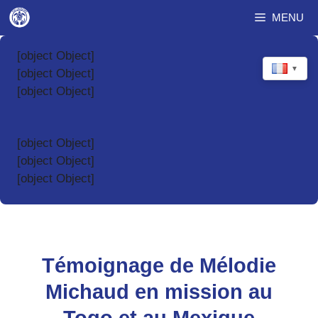
Aller
MENU
au
contenu
[object Object]
▼
[object Object]
[object Object]
[object Object]
[object Object]
[object Object]
Témoignage de Mélodie
Michaud en mission au