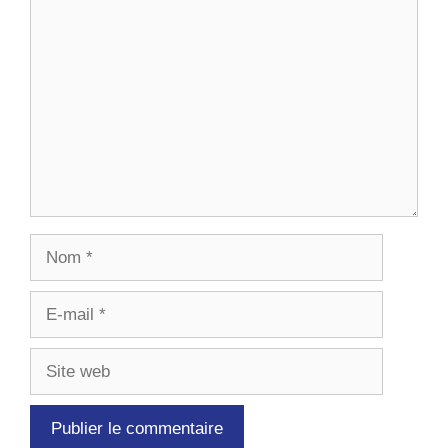
Commentaire
Nom
E-
mail
Site
web