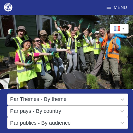
Aller
MENU
au
contenu
▼
17
Par Thèmes - By theme
results
50
Par pays - By country
available
results
3
Par publics - By audience
available
results