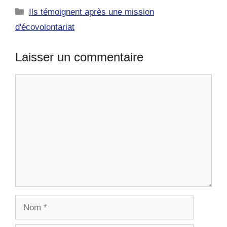
Catégories
Ils témoignent après une mission
d'écovolontariat
Laisser un commentaire
Commentaire
Nom