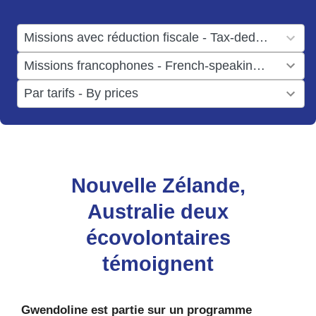
available
1
Missions avec réduction fiscale - Tax-deductible missions
result
1
Missions francophones - French-speaking missions
available
result
6
Par tarifs - By prices
available
results
available
Nouvelle Zélande,
Australie deux
écovolontaires
témoignent
Gwendoline est partie sur un programme