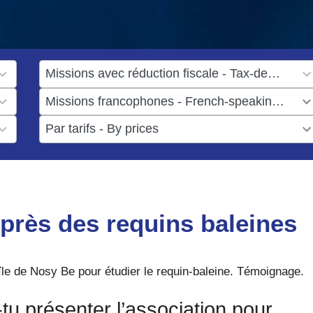
1
result
1
available
result
6
available
results
available
uprès des requins baleines
île de Nosy Be pour étudier le requin-baleine. Témoignage.
-tu présenter l’association pour