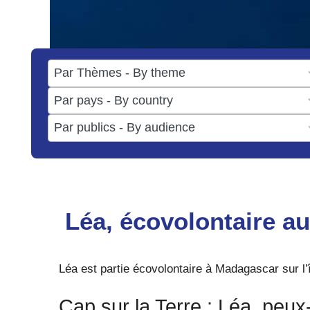
17
results
50
available
results
3
available
results
available
Léa, écovolontaire a
Léa est partie écovolontaire à Madagascar sur l’
Cap sur la Terre : Léa, peux