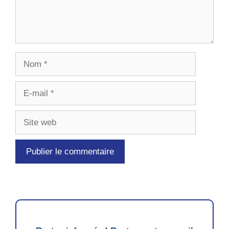
Nom
E-
mail
Site
web