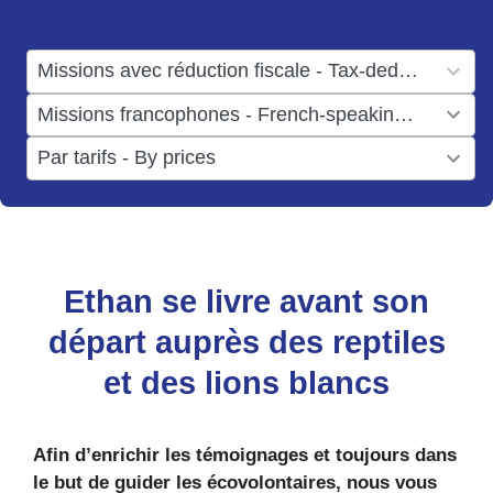
available
1
Missions avec réduction fiscale - Tax-deductible missions
result
1
Missions francophones - French-speaking missions
available
result
6
Par tarifs - By prices
available
results
available
Ethan se livre avant son
départ auprès des reptiles
et des lions blancs
Afin d’enrichir les témoignages et toujours dans
le but de guider les écovolontaires, nous vous