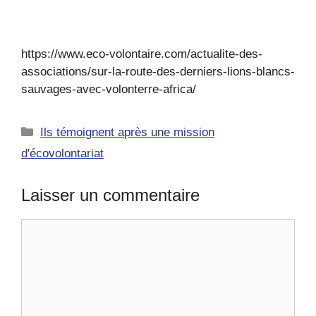
https://www.eco-volontaire.com/actualite-des-
associations/sur-la-route-des-derniers-lions-blancs-
sauvages-avec-volonterre-africa/
Catégories
Ils témoignent après une mission
d'écovolontariat
Laisser un commentaire
Commentaire