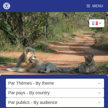
Aller
MENU
au
contenu
▼
17
Par Thèmes - By theme
results
50
Par pays - By country
available
results
3
Par publics - By audience
available
results