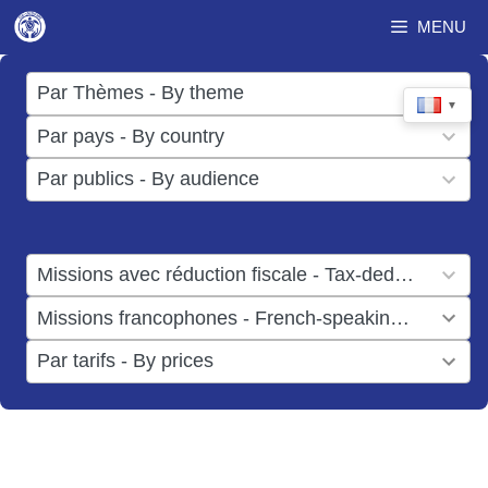
Aller
MENU
au
contenu
17
Par Thèmes - By theme
▼
results
50
Par pays - By country
available
results
3
Par publics - By audience
available
results
available
1
Missions avec réduction fiscale - Tax-deductible missions
result
1
Missions francophones - French-speaking missions
available
result
6
Par tarifs - By prices
available
results
available