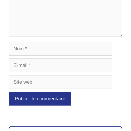
Nom
E-
mail
Site
web