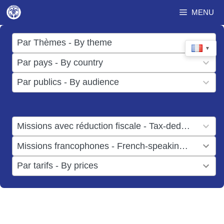
Aller
MENU
au
contenu
17
Par Thèmes - By theme
▼
results
50
Par pays - By country
available
results
3
Par publics - By audience
available
results
available
1
Missions avec réduction fiscale - Tax-deductible missions
result
1
Missions francophones - French-speaking missions
available
result
6
Par tarifs - By prices
available
results
available