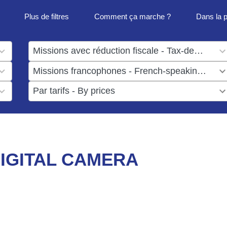
Plus de filtres
Comment ça marche ?
Dans la 
1
result
1
available
result
6
available
results
available
IGITAL CAMERA