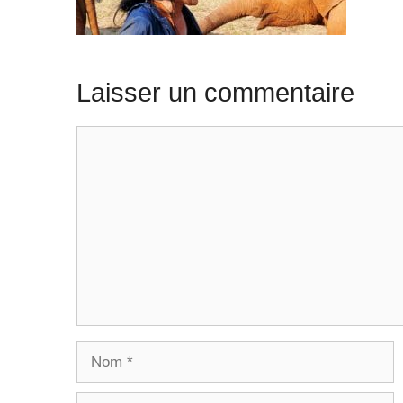
Laisser un commentaire
Commentaire
Nom
E-