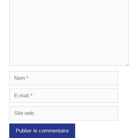
Commentaire
Nom
E-
mail
Site
web