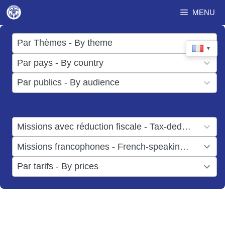
Aller
MENU
au
contenu
17
Par Thèmes - By theme
▼
results
50
Par pays - By country
available
results
3
Par publics - By audience
available
results
available
1
Missions avec réduction fiscale - Tax-deductible missions
result
1
Missions francophones - French-speaking missions
available
result
6
Par tarifs - By prices
available
results
available