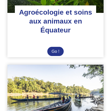
Agroécologie et soins
aux animaux en
Équateur
Agroécologie
Go !
et
soins
aux
animaux
en
Équateur