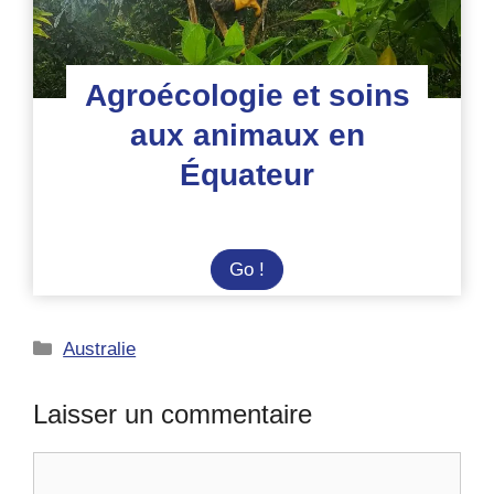
Agroécologie et soins
aux animaux en
Équateur
Agroécologie
Go !
et
soins
Catégories
Australie
aux
animaux
en
Laisser un commentaire
Équateur
Commentaire