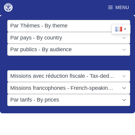
Aller
MENU
au
contenu
17
Par Thèmes - By theme
▼
results
50
Par pays - By country
available
results
3
Par publics - By audience
available
results
available
1
Missions avec réduction fiscale - Tax-deductible missions
result
1
Missions francophones - French-speaking missions
available
result
6
Par tarifs - By prices
available
results
available