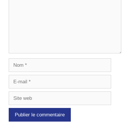
Nom
E-
mail
Site
web