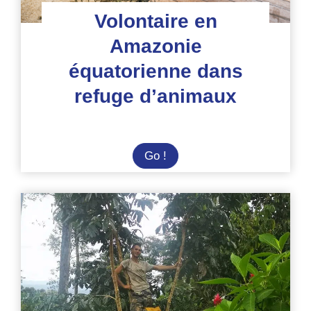
Volontaire en
Amazonie
équatorienne dans
refuge d’animaux
Volontaire
Go !
en
Amazonie
équatorienne
dans
refuge
d’animaux