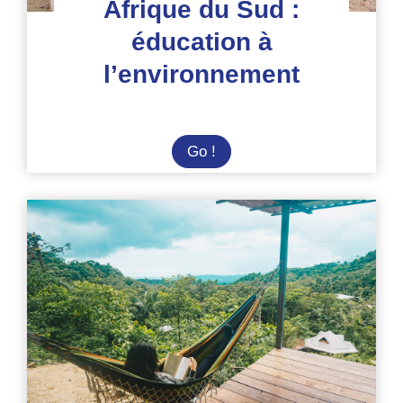
Afrique du Sud :
éducation à
l’environnement
Afrique
Go !
du
Sud
:
éducation
à
l’environnement