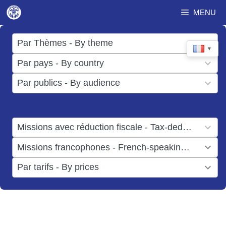
Aller
MENU
au
contenu
17
Par Thèmes - By theme
▼
results
50
Par pays - By country
available
results
3
Par publics - By audience
available
results
available
1
Missions avec réduction fiscale - Tax-deductible missions
result
1
Missions francophones - French-speaking missions
available
result
6
Par tarifs - By prices
available
results
available