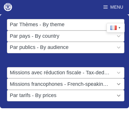
Aller
MENU
au
contenu
17
Par Thèmes - By theme
▼
results
50
Par pays - By country
available
results
3
Par publics - By audience
available
results
available
1
Missions avec réduction fiscale - Tax-deductible missions
result
1
Missions francophones - French-speaking missions
available
result
6
Par tarifs - By prices
available
results
available