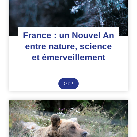
France : un Nouvel An
entre nature, science
et émerveillement
France
Go !
:
un
Nouvel
An
entre
nature,
science