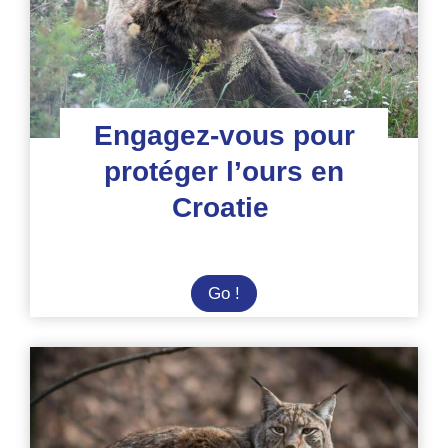
et
émerveillement
Engagez-vous pour
protéger l’ours en
Croatie
Engagez-
Go !
vous
pour
protéger
l’ours
en
Croatie