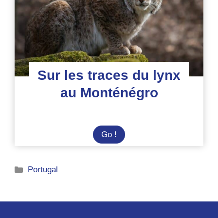
Sur les traces du lynx
au Monténégro
Sur
Go !
les
traces
Catégories
Portugal
du
lynx
au
Monténégro