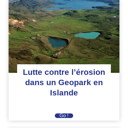
Lutte contre l’érosion
dans un Geopark en
Islande
Lutte
Go !
contre
l’érosion
dans
un
Geopark
en
Islande