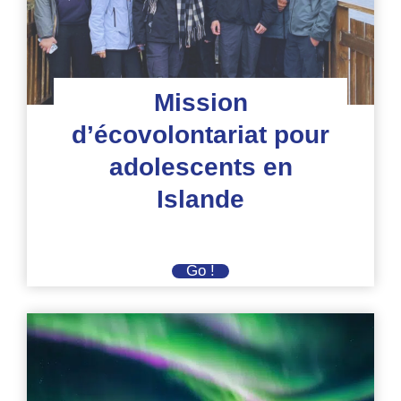
Mission
d’écovolontariat pour
adolescents en
Islande
Mission
Go !
d’écovolontariat
pour
adolescents
en
Islande