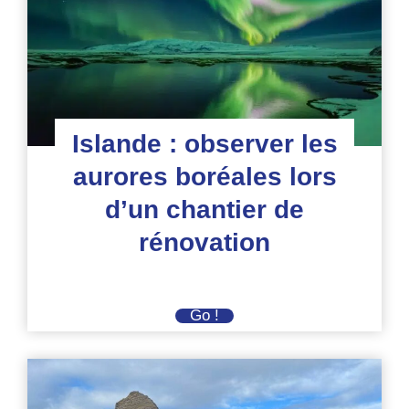
Islande : observer les
aurores boréales lors
d’un chantier de
rénovation
Islande
Go !
:
observer
les
aurores
boréales
lors
d’un
chantier
de
rénovation