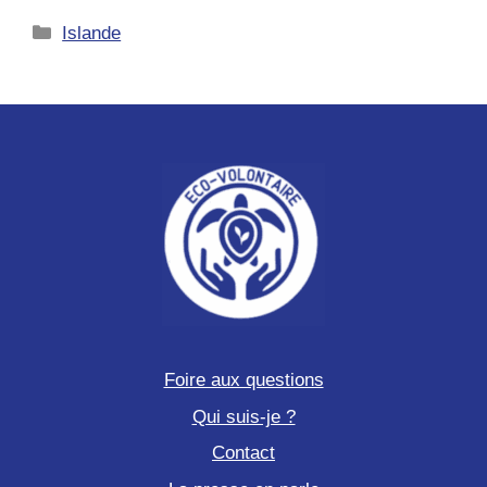
de
l’Islande
Catégories
Islande
Foire aux questions
Qui suis-je ?
Contact