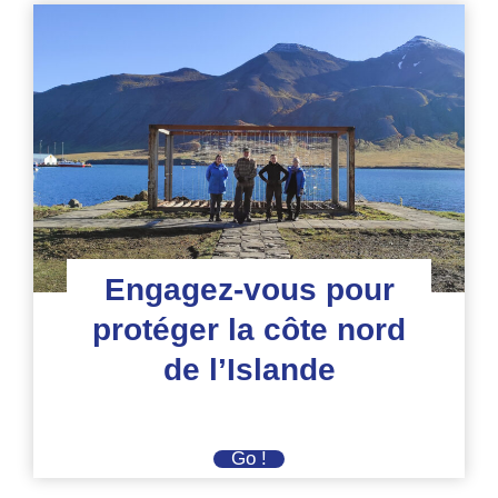
Engagez-vous pour
protéger la côte nord
de l’Islande
Engagez-
Go !
vous
pour
protéger
la
côte
nord