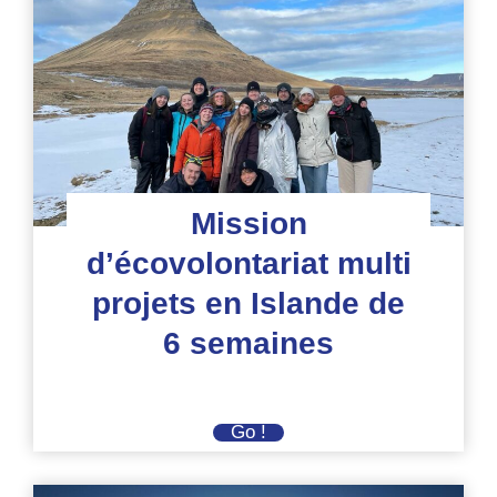
Mission
d’écovolontariat multi
projets en Islande de
6 semaines
Mission
Go !
d’écovolontariat
multi
projets
en
Islande
de
6
semaines