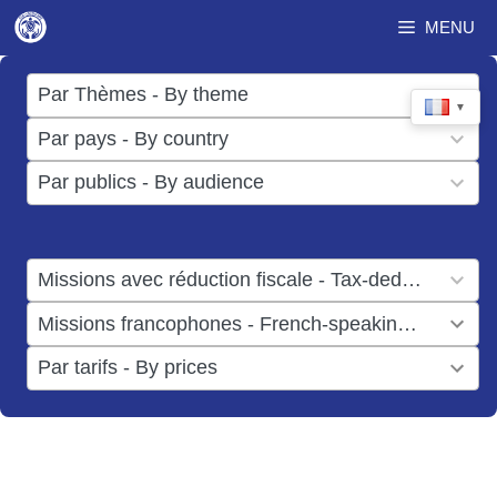
Aller
MENU
au
contenu
17
Par Thèmes - By theme
▼
results
50
Par pays - By country
available
results
3
Par publics - By audience
available
results
available
1
Missions avec réduction fiscale - Tax-deductible missions
result
1
Missions francophones - French-speaking missions
available
result
6
Par tarifs - By prices
available
results
available