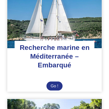
Italie
Recherche marine en
Méditerranée –
Embarqué
Recherche
Go !
marine
en
Méditerranée