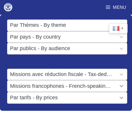
Aller
MENU
au
contenu
17
Par Thèmes - By theme
▼
results
50
Par pays - By country
available
results
3
Par publics - By audience
available
results
available
1
Missions avec réduction fiscale - Tax-deductible missions
result
1
Missions francophones - French-speaking missions
available
result
6
Par tarifs - By prices
available
results
available