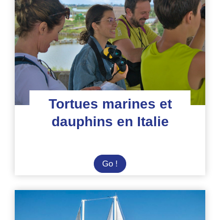
Tortues marines et
dauphins en Italie
Tortues
Go !
marines
et
dauphins
en