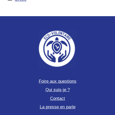
sur
une
île
Grecque
Foire aux questions
Qui suis-je ?
Contact
La presse en parle