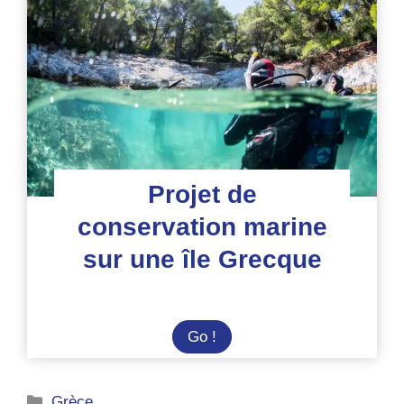
–
Embarqué
Projet de
conservation marine
sur une île Grecque
Projet
Go !
de
conservation
Catégories
Grèce
marine