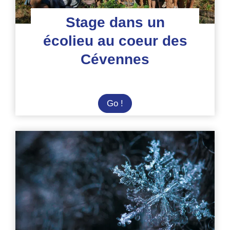
Stage dans un
écolieu au coeur des
Cévennes
Stage
Go !
dans
un
écolieu
au
coeur
des
Cévennes