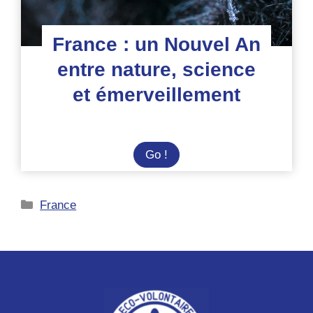
France : un Nouvel An
entre nature, science
et émerveillement
France
Go !
:
un
Catégories
France
Nouvel
An
entre
nature,
science
et
émerveillement