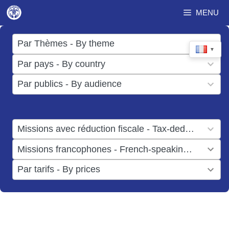
Aller
MENU
au
contenu
17
Par Thèmes - By theme
▼
results
50
Par pays - By country
available
results
3
Par publics - By audience
available
results
available
1
Missions avec réduction fiscale - Tax-deductible missions
result
1
Missions francophones - French-speaking missions
available
result
6
Par tarifs - By prices
available
results
available