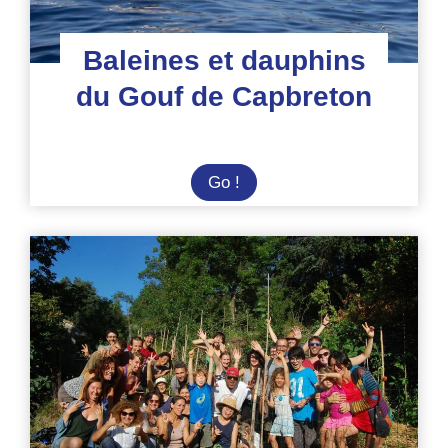
Baleines et dauphins
du Gouf de Capbreton
Baleines
Go !
et
dauphins
du
Gouf
de
Capbreton