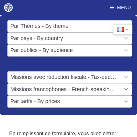
Aller
MENU
au
contenu
17
Par Thèmes - By theme
▼
results
50
Par pays - By country
available
results
3
Par publics - By audience
available
results
available
1
Missions avec réduction fiscale - Tax-deductible missions
result
1
Missions francophones - French-speaking missions
available
result
6
Par tarifs - By prices
available
results
available
En remplissant ce formulaire, vous allez entrer