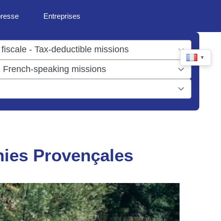
presse
Entreprises
▼
nies Provençales