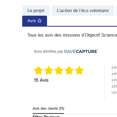
Le projet
L’action de l’éco volontaire
Avis
Tous les avis des missions d’Objectif Sciences
Avis Vérifiés par
5 É
4 É
15 Avis
3 É
2 É
1 É
Avis des clients
(15)