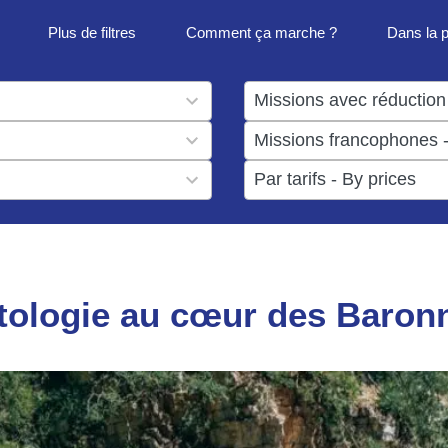
Plus de filtres
Comment ça marche ?
Dans la 
1
result
1
available
result
6
available
results
available
tologie au cœur des Baron