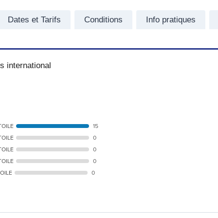
Dates et Tarifs
Conditions
Info pratiques
 international
TOILE
15
TOILE
0
TOILE
0
TOILE
0
TOILE
0