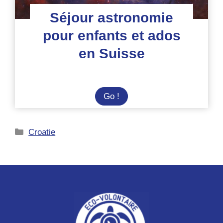
Séjour astronomie
pour enfants et ados
en Suisse
Séjour
Go !
astronomie
pour
Catégories
Croatie
enfants
et
ados
en
Suisse