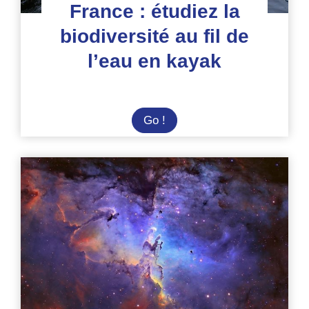
France : étudiez la
biodiversité au fil de
l’eau en kayak
France
Go !
:
étudiez
la
biodiversité
au
fil
de
l’eau
en
kayak