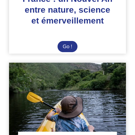
entre nature, science
et émerveillement
France
Go !
:
un
Nouvel
An
entre
nature,
science
et
émerveillement