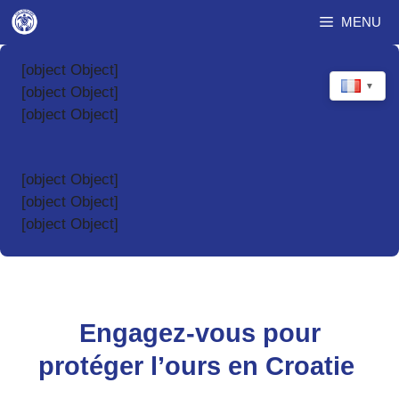
Aller
MENU
au
contenu
[object Object]
▼
[object Object]
[object Object]
[object Object]
[object Object]
[object Object]
Engagez-vous pour
protéger l’ours en Croatie