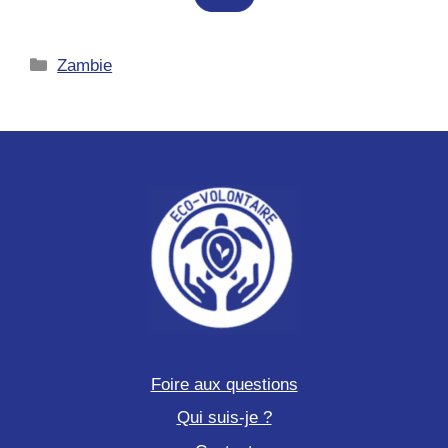
des
singes
Catégories
Zambie
au
Pérou
Foire aux questions
Qui suis-je ?