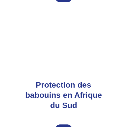
scientifique
au
Congo
:
étude
du
bonobo
Protection des
babouins en Afrique
du Sud