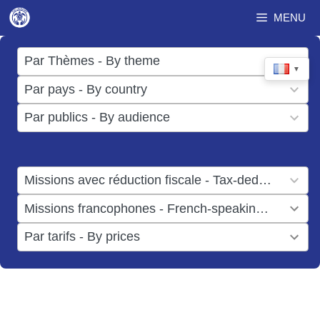
Aller
MENU
au
contenu
17
Par Thèmes - By theme
▼
results
50
Par pays - By country
available
results
3
Par publics - By audience
available
results
available
1
Missions avec réduction fiscale - Tax-deductible missions
result
1
Missions francophones - French-speaking missions
available
result
6
Par tarifs - By prices
available
results
available