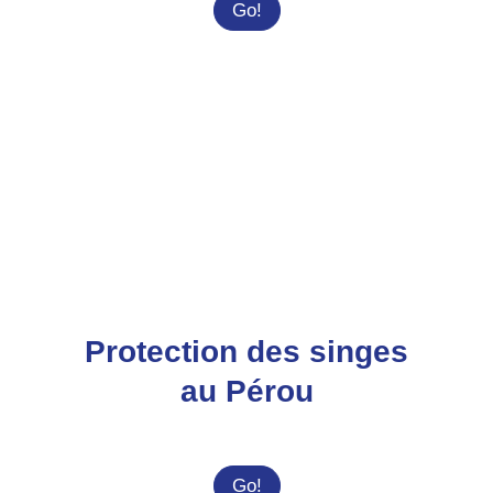
Protection
Go!
des
babouins
en
Afrique
du
Sud
Protection des singes
au Pérou
Protection
Go!