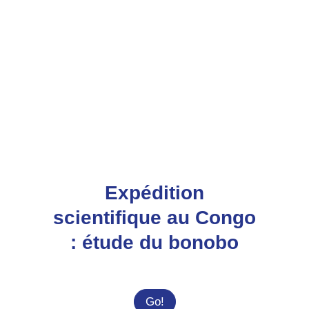
Expédition
scientifique au Congo
: étude du bonobo
Expédition
Go!